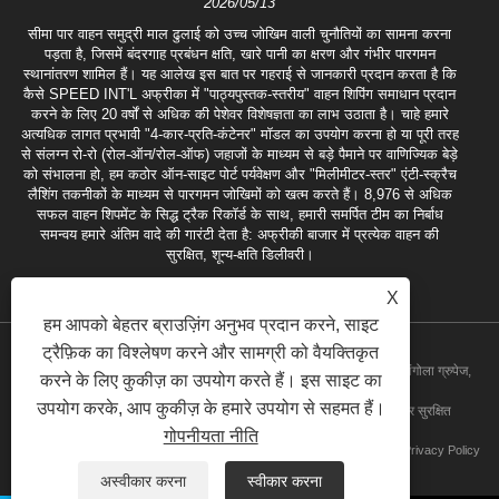
2026/05/13
सीमा पार वाहन समुद्री माल ढुलाई को उच्च जोखिम वाली चुनौतियों का सामना करना
पड़ता है, जिसमें बंदरगाह प्रबंधन क्षति, खारे पानी का क्षरण और गंभीर पारगमन
स्थानांतरण शामिल हैं। यह आलेख इस बात पर गहराई से जानकारी प्रदान करता है कि
कैसे SPEED INT'L अफ्रीका में "पाठ्यपुस्तक-स्तरीय" वाहन शिपिंग समाधान प्रदान
करने के लिए 20 वर्षों से अधिक की पेशेवर विशेषज्ञता का लाभ उठाता है। चाहे हमारे
अत्यधिक लागत प्रभावी "4-कार-प्रति-कंटेनर" मॉडल का उपयोग करना हो या पूरी तरह
से संलग्न रो-रो (रोल-ऑन/रोल-ऑफ) जहाजों के माध्यम से बड़े पैमाने पर वाणिज्यिक बेड़े
को संभालना हो, हम कठोर ऑन-साइट पोर्ट पर्यवेक्षण और "मिलीमीटर-स्तर" एंटी-स्क्रैच
लैशिंग तकनीकों के माध्यम से पारगमन जोखिमों को खत्म करते हैं। 8,976 से अधिक
सफल वाहन शिपमेंट के सिद्ध ट्रैक रिकॉर्ड के साथ, हमारी समर्पित टीम का निर्बाध
समन्वय हमारे अंतिम वादे की गारंटी देता है: अफ्रीकी बाजार में प्रत्येक वाहन की
सुरक्षित, शून्य-क्षति डिलीवरी।
X
हम आपको बेहतर ब्राउज़िंग अनुभव प्रदान करने, साइट
ट्रैफ़िक का विश्लेषण करने और सामग्री को वैयक्तिकृत
कॉपीराइट 2020 गुआंगज़ौ स्पीड इंटरनेशनल फ्रेट फॉरवर्डिंग कंपनी लिमिटेड। - अंगोला ग्रुपेज,
करने के लिए कुकीज़ का उपयोग करते हैं। इस साइट का
उपयोग करके, आप कुकीज़ के हमारे उपयोग से सहमत हैं।
अंगोला डोर टू डोर सर्विस, ब्रेक बल्क शिपमेंट, घाना ग्रुपेज सर्विस सभी अधिकार सुरक्षित
गोपनीयता नीति
लिंक
Sitemap
RSS
XML
Privacy Policy
अस्वीकार करना
स्वीकार करना