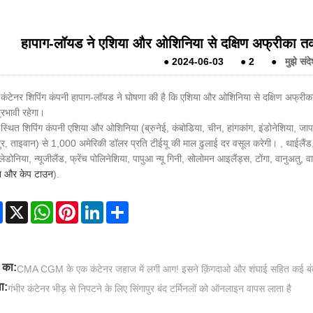
हापाग-लॉयड ने एशिया और ओशिनिया से दक्षिण अफ्रीका त
●
2024-06-03
●
2
●
मुझे संदे
 कंटेनर शिपिंग कंपनी हापाग-लॉयड ने घोषणा की है कि एशिया और ओशिनिया से दक्षिण अफ्र
रभावी रहेगा।
र्ग स्थित शिपिंग कंपनी एशिया और ओशिनिया (ब्रुनेई, कंबोडिया, चीन, हांगकांग, इंडोनेशिया, ज
पुर, ताइवान) से 1,000 अमेरिकी डॉलर प्रति टीईयू की माल ढुलाई दर वसूल करेगी। , थाईलैंड
कैलेडोनिया, न्यूजीलैंड, फ्रेंच पोलिनेशिया, पापुआ न्यू गिनी, सोलोमन आइलैंड्स, टोंगा, वानुअतु,
 और केप टाउन
).
Facebook
X
WhatsApp
Pinterest
LinkedIn
Share
 का:
CMA CGM के एक कंटेनर जहाज में लगी आग! इसने क़िंगदाओ और शंघाई सहित कई बंदर
ा:
गंभीर कंटेनर भीड़ से निपटने के लिए सिंगापुर बंद टर्मिनलों को ऑनलाइन वापस लाता है