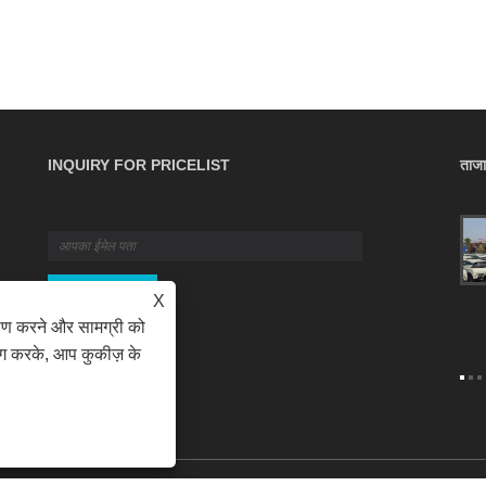
INQUIRY FOR PRICELIST
ताज
कार्गो बीमा के लिए अंतिम बी2बी गाइड: कवरेज, नीतियां
और दावे
2026/04/16
अपनी B2B आपूर्ति श्रृंखला को अप्रत्याशित पारगमन जोखिमों से सुरक्षित
X
रखें। यह अंतिम मार्गदर्शिका आपको अंतरराष्ट्रीय कार्गो बीमा के बारे में
ेषण करने और सामग्री को
जानने के लिए आवश्यक हर चीज़ का विवरण देती है, जिसमें आईसीसी ए
ोग करके, आप कुकीज़ के
और सी खंडों के बीच चयन करने से लेकर सफल क्षति दावे के लिए
आवश्यक दस्तावेज़ तैयार करने तक शामिल है। जानें कि अपने वाणिज्यिक
शिपमेंट का सही ढंग से बीमा कैसे करें और अपनी आय की सुरक्षा कैसे करें।