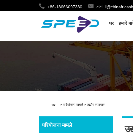
+86-18666097380
cici_li@chinafricas
घर
हमारे बारे
>
परियोजना मामले
>
उद्योग समाचार
घर
परियोजना मामले
उद