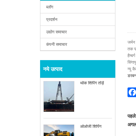
ब्लॉग
प्रदर्शन
उद्योग समाचार
जर्मन
कंपनी समाचार
तक प्
हैम्ब
सिंगा
नये उत्पाद
न्यू 
डरबन
थोक शिपिंग तोड़ें
पहले
अगल
ओओजी शिपिंग