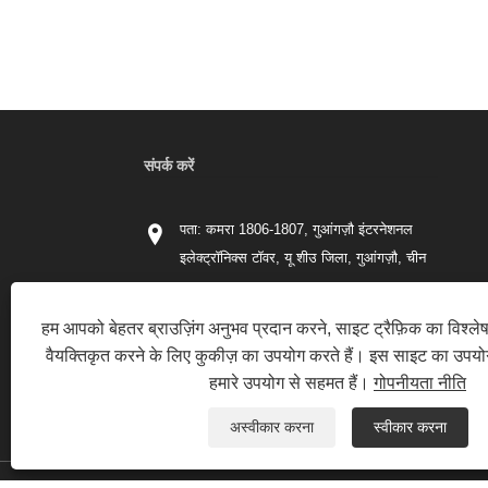
संपर्क करें
पता: कमरा 1806-1807, गुआंगज़ौ इंटरनेशनल
इलेक्ट्रॉनिक्स टॉवर, यू शीउ जिला, गुआंगज़ौ, चीन
टेलीफोन:
+86-18666097380
हम आपको बेहतर ब्राउज़िंग अनुभव प्रदान करने, साइट ट्रैफ़िक का विश्ल
फ़ोन:
+86-18666097380
वैयक्तिकृत करने के लिए कुकीज़ का उपयोग करते हैं। इस साइट का उपय
ईमेल:
cici_li@chinafricashipping.com
हमारे उपयोग से सहमत हैं।
गोपनीयता नीति
अस्वीकार करना
स्वीकार करना